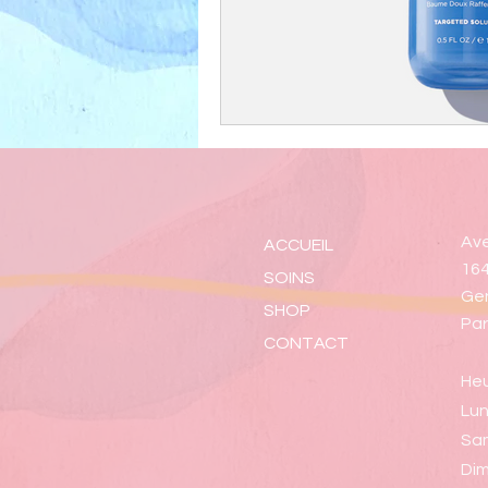
Ave
ACCUEIL
164
SOINS
Ge
SHOP
Par
CONTACT
Heu
Lun
Sa
Di