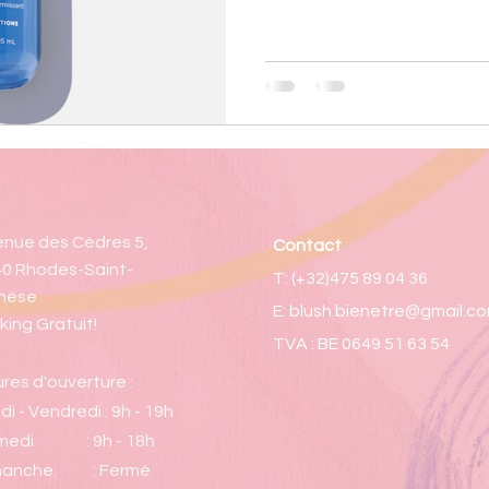
nue des Cèdres 5,
Contact
0 Rhodes-Saint-
T: (+32)475 89 04 36
nèse
E:
blush.bienetre@gmail.c
king Gratuit!
TVA : BE 0649 51 63 54
res d'ouverture :
di - Vendredi : 9h - 19h
medi : 9h - 18h
manche. : Fermé