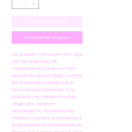
Ajouter au panier
Commander et payer
Ce puissant traitement anti-âge
unit des peptides de
rajeunissement à des extraits
de plantes qui protègent contre
les dommages causés par le
rayonnement ultraviolet et la
pollution. Les cellules souches
végétales, riches en
antioxydants, nourrissent les
cellules cutanées, et améliorent
le dynamisme et la luminosité de
la peau pour créer une peau plus