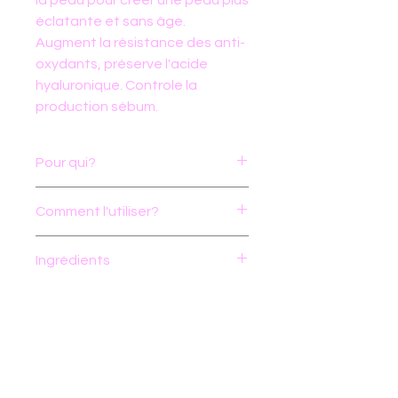
éclatante et sans âge.
Augment la résistance des anti-
oxydants, préserve l'acide
hyaluronique. Controle la
production sébum.
Pour qui?
Tous types de peau. Prévention
Comment l'utiliser?
des ridules et des rides. Peau
terne. Peau mature.
Après le nettoyage de la peau,
Ingrédients
appliquer la valeur d’un pois sur
le visage et le cou. Faire suivre
Water, Glycerin, Diethylhexyl
avec des produits hydratants
Carbonate, Isopentyldiol, C13-
Hydropeptide appropriés et la
15 Alkane, Pentylene Glycol,
protection solaire. Utiliser matin
Simmondsia Chinensis (Jojoba)
et soir.
Seed Oil, Isomalt,
Astuce :
Appliquer HydroStem,